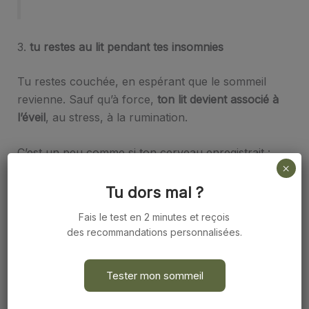
3.
tu restes au lit pendant tes insomnies
Tu restes couchée, en espérant que le sommeil
revienne. Sauf qu’à force,
ton lit devient associé à
l’éveil
, au stress, à la rumination.
C’est un peu comme si ton cerveau enregistrait :
×
« Mon lit ? C’est l’endroit où je rumines pendant
des heures ».
Tu dors mal ?
Fais le test en 2 minutes et reçois
des recommandations personnalisées.
Ce que tu peux faire :
Si tu ne dors pas au bout de 20-30
Tester mon sommeil
minutes,
lève-toi
. Va dans une autre
pièce (ou change de côté du lit s’il fait