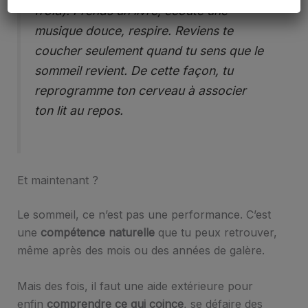
froid). Prends un livre, écoute une
musique douce, respire. Reviens te
coucher seulement quand tu sens que le
sommeil revient. De cette façon, tu
reprogramme ton cerveau à associer
ton lit au repos.
Et maintenant ?
Le sommeil, ce n’est pas une performance. C’est
une
compétence naturelle
que tu peux retrouver,
même après des mois ou des années de galère.
Mais des fois, il faut une aide extérieure pour
enfin
comprendre ce qui coince
, se défaire des