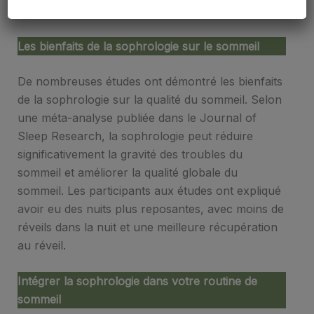
réparateur.
Les bienfaits de la sophrologie sur le sommeil
De nombreuses études ont démontré les bienfaits
de la sophrologie sur la qualité du sommeil. Selon
une méta-analyse publiée dans le Journal of
Sleep Research, la sophrologie peut réduire
significativement la gravité des troubles du
sommeil et améliorer la qualité globale du
sommeil. Les participants aux études ont expliqué
avoir eu des nuits plus reposantes, avec moins de
réveils dans la nuit et une meilleure récupération
au réveil.
Intégrer la sophrologie dans votre routine de
sommeil