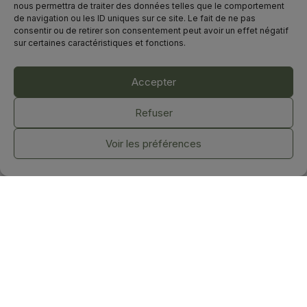
nous permettra de traiter des données telles que le comportement
de navigation ou les ID uniques sur ce site. Le fait de ne pas
consentir ou de retirer son consentement peut avoir un effet négatif
sur certaines caractéristiques et fonctions.
Accepter
Refuser
Voir les préférences
©2025. Marion Vallès-Dordal
Tous droits réservés.
Mentions légales & Politique de confidentialité
-
CGV