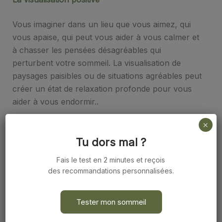
Vous imaginer dans un lieu que vous aimez, qui
vous apaise, qui peut vous aider à vous calmer et
à chasser les pensées désagréables qui
perturbent votre sommeil. La visualisation de
paysages paisibles ou de situations agréables peut
créer un état de relaxation profonde pour vous
aider à vous endormir..
×
La méditation
Tu dors mal ?
La méditation consiste à concentrer votre
Fais le test en 2 minutes et reçois
attention sur le moment présent, en observant
des recommandations personnalisées.
vos pensées, vos émotions et les sensations dans
votre corps sans jugement. Pratiquer la méditation
Tester mon sommeil
avant de vous coucher peut aider à calmer l’esprit
agité et à favoriser un sommeil profond et