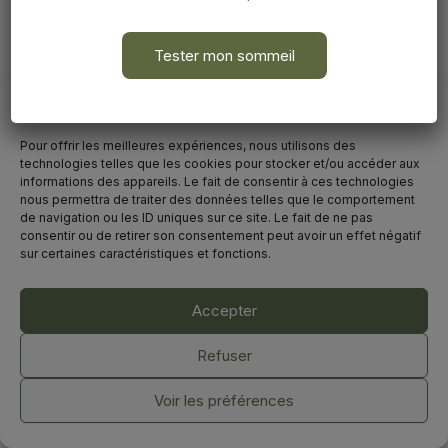
Tester mon sommeil
Avant de commencer
Pour offrir les meilleures expériences, nous utilisons des
technologies telles que les cookies pour stocker et/ou accéder aux
informations des appareils. Le fait de consentir à ces technologies
nous permettra de traiter des données telles que le comportement
de navigation ou les ID uniques sur ce site. Le fait de ne pas
consentir ou de retirer son consentement peut avoir un effet négatif
sur certaines caractéristiques et fonctions.
Accepter
©2025. Marion Vallès-Dordal
Tous droits réservés.
Refuser
Mentions légales & Politique de confidentialité
-
CGV
Voir les préférences