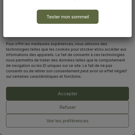
récupérer vraiment
Tester mon sommeil
Avant de commencer
Pour offrir les meilleures expériences, nous utilisons des
technologies telles que les cookies pour stocker et/ou accéder aux
informations des appareils. Le fait de consentir à ces technologies
nous permettra de traiter des données telles que le comportement
de navigation ou les ID uniques sur ce site. Le fait de ne pas
consentir ou de retirer son consentement peut avoir un effet négatif
sur certaines caractéristiques et fonctions.
Accepter
©2025. Marion Vallès-Dordal
Tous droits réservés.
Refuser
Mentions légales & Politique de confidentialité
-
CGV
Voir les préférences