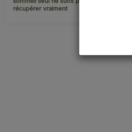
sommeil seul ne suffit pas à
récupérer vraiment