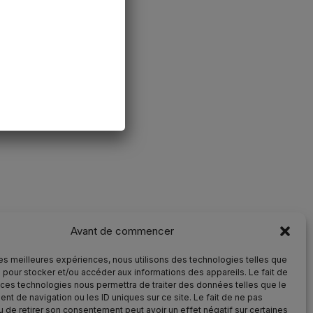
Avant de commencer
 les meilleures expériences, nous utilisons des technologies telles que
 pour stocker et/ou accéder aux informations des appareils. Le fait de
 ces technologies nous permettra de traiter des données telles que le
t de navigation ou les ID uniques sur ce site. Le fait de ne pas
u de retirer son consentement peut avoir un effet négatif sur certaines