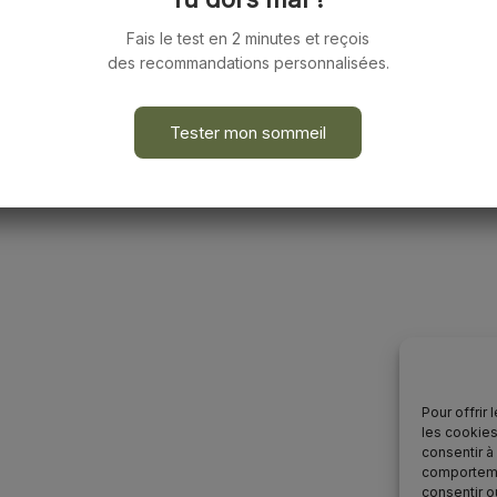
Fais le test en 2 minutes et reçois
des recommandations personnalisées.
Tester mon sommeil
Pour offrir
les cookies
consentir à
comportemen
consentir o