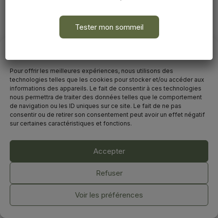
Tester mon sommeil
Avant de commencer
Pour offrir les meilleures expériences, nous utilisons des
technologies telles que les cookies pour stocker et/ou accéder aux
informations des appareils. Le fait de consentir à ces technologies
nous permettra de traiter des données telles que le comportement
de navigation ou les ID uniques sur ce site. Le fait de ne pas
consentir ou de retirer son consentement peut avoir un effet négatif
sur certaines caractéristiques et fonctions.
Accepter
©2025. Marion Vallès-Dordal
Tous droits réservés.
Refuser
Mentions légales & Politique de confidentialité
-
CGV
Voir les préférences