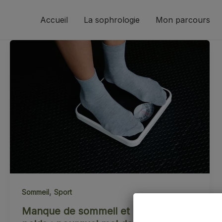
Aller
au
Accueil
La sophrologie
Mon parcours
contenu
,
Sommeil
Sport
Manque de sommeil et perte de