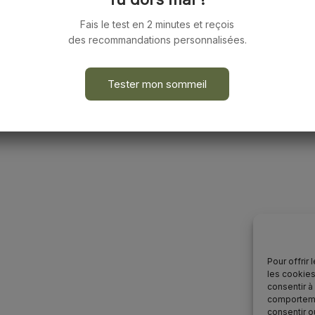
Fais le test en 2 minutes et reçois
des recommandations personnalisées.
Tester mon sommeil
Pour offrir
les cookies
consentir à
comportemen
consentir o