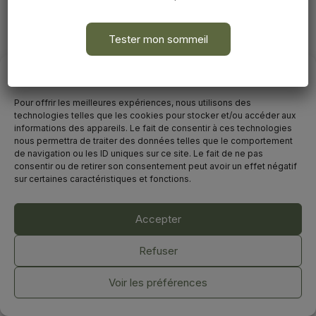
avec la sophrologie
Tester mon sommeil
Avant de commencer
Pour offrir les meilleures expériences, nous utilisons des
technologies telles que les cookies pour stocker et/ou accéder aux
informations des appareils. Le fait de consentir à ces technologies
nous permettra de traiter des données telles que le comportement
de navigation ou les ID uniques sur ce site. Le fait de ne pas
consentir ou de retirer son consentement peut avoir un effet négatif
sur certaines caractéristiques et fonctions.
Accepter
©2025. Marion Vallès-Dordal
Tous droits réservés.
Refuser
Mentions légales & Politique de confidentialité
-
CGV
Voir les préférences