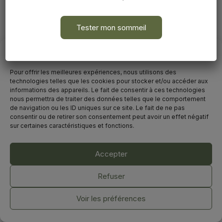
avec la sophrologie
Tester mon sommeil
Avant de commencer
Pour offrir les meilleures expériences, nous utilisons des
technologies telles que les cookies pour stocker et/ou accéder aux
informations des appareils. Le fait de consentir à ces technologies
nous permettra de traiter des données telles que le comportement
de navigation ou les ID uniques sur ce site. Le fait de ne pas
consentir ou de retirer son consentement peut avoir un effet négatif
sur certaines caractéristiques et fonctions.
Accepter
©2025. Marion Vallès-Dordal
Tous droits réservés.
Refuser
Mentions légales & Politique de confidentialité
-
CGV
Voir les préférences