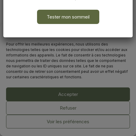
Tester mon sommeil
Avant de commencer
Pour offrir les meilleures expériences, nous utilisons des
technologies telles que les cookies pour stocker et/ou accéder aux
informations des appareils. Le fait de consentir à ces technologies
nous permettra de traiter des données telles que le comportement
de navigation ou les ID uniques sur ce site. Le fait de ne pas
consentir ou de retirer son consentement peut avoir un effet négatif
sur certaines caractéristiques et fonctions.
Accepter
©2025. Marion Vallès-Dordal
Tous droits réservés.
Refuser
Mentions légales & Politique de confidentialité
-
CGV
Voir les préférences